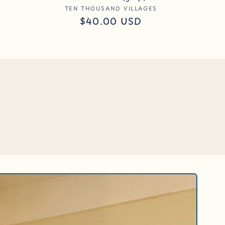
:
Anbieter:
TEN THOUSAND VILLAGES
Normaler
$40.00 USD
Preis