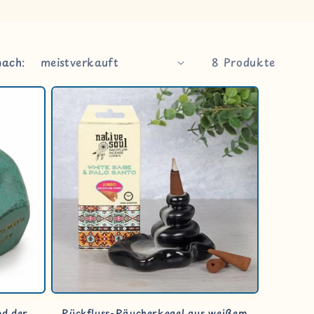
nach:
8 Produkte
nd der
Rückfluss-Räucherkegel aus weißem