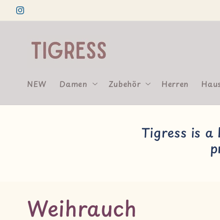
Direkt
zum
Instagram
Inhalt
NEW
Damen
Zubehör
Herren
Haus
Tigress is a
p
K
Weihrauch