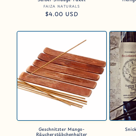
:
Anbieter:
FAIZA NATURALS
Normaler
$4.00 USD
Preis
Geschnitzter Mango-
Snic
Räucherstäbchenhalter