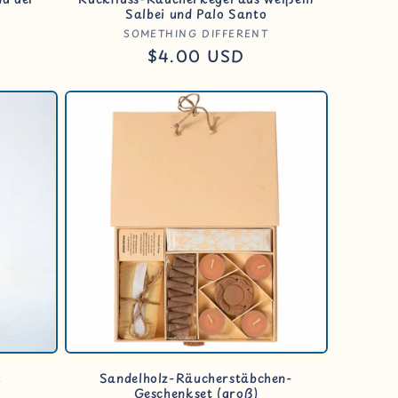
Salbei und Palo Santo
:
Anbieter:
SOMETHING DIFFERENT
Normaler
$4.00 USD
Preis
k
Sandelholz-Räucherstäbchen-
Geschenkset (groß)