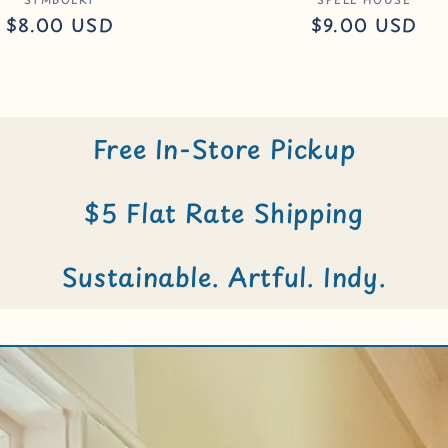
Anbieter:
Anbieter
Normaler
$8.00 USD
Normaler
$9.00 USD
Preis
Preis
Free In-Store Pickup
$5 Flat Rate Shipping
Sustainable. Artful. Indy.