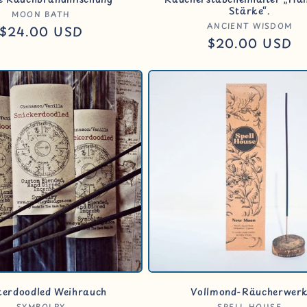
Stärke“.
Anbieter:
MOON BATH
Anbieter
ANCIENT WISDOM
Normaler
$24.00 USD
Normaler
$20.00 USD
Preis
Preis
kerdoodled Weihrauch
Vollmond-Räucherwer
SYMBOLRY
SPELL HOUSE