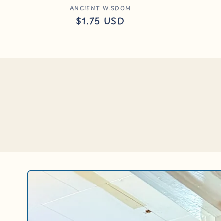
Anbieter:
ANCIENT WISDOM
Normaler
$1.75 USD
Preis